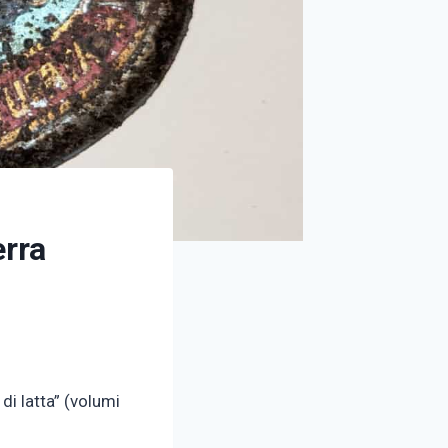
erra
di latta” (volumi