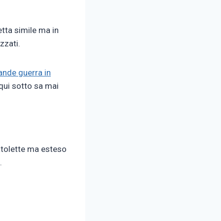
etta simile ma in
zzati.
ande guerra in
 qui sotto sa mai
catolette ma esteso
.