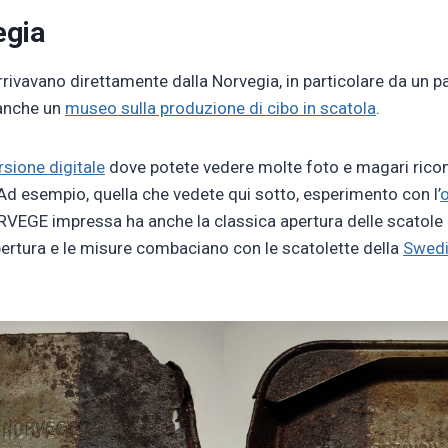
egia
rrivavano direttamente dalla Norvegia, in particolare da un 
 anche un
museo sulla produzione di cibo in scatola
.
sione digitale
dove potete vedere molte foto e magari rico
 Ad esempio, quella che vedete qui sotto, esperimento con l’
o
ORVEGE impressa ha anche la classica apertura delle scatole 
apertura e le misure combaciano con le scatolette della
Swedi