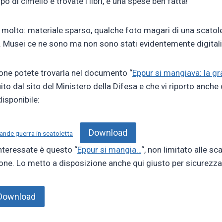
o di cimelio e trovate i libri, è una spese ben fatta!
a molto: materiale sparso, qualche foto magari di una scatol
i. Musei ce ne sono ma non sono stati evidentemente digitali
one potete trovarla nel documento “
Eppur si mangiava: la gr
uito dal sito del Ministero della Difesa e che vi riporto anche
disponibile:
Download
rande guerra in scatoletta
teressate è questo “
Eppur si mangia…
“, non limitato alle s
ione. Lo metto a disposizione anche qui giusto per sicurezza
Download