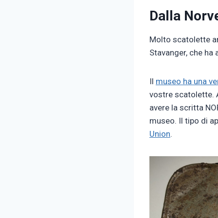
Dalla Norv
Molto scatolette a
Stavanger, che ha
Il
museo ha una ver
vostre scatolette.
avere la scritta N
museo. Il tipo di 
Union
.