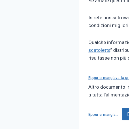
Se amate questo tip
In rete non si trov
condizioni miglior
Qualche informazi
scatoletta
” distrib
risultasse non più 
Eppur si mangiava: la g
Altro documento in
a tutta l’alimentaz
Eppur si mangia…