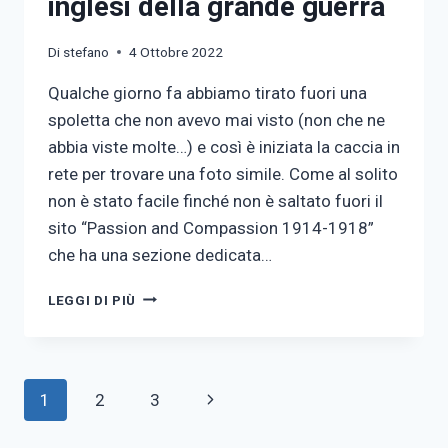
inglesi della grande guerra
Di
stefano
4 Ottobre 2022
Qualche giorno fa abbiamo tirato fuori una
spoletta che non avevo mai visto (non che ne
abbia viste molte…) e così è iniziata la caccia in
rete per trovare una foto simile. Come al solito
non è stato facile finché non è saltato fuori il
sito “Passion and Compassion 1914-1918”
che ha una sezione dedicata…
RICONOSCERE
LEGGI DI PIÙ
LE
SPOLETTE
INGLESI
DELLA
Navigazione
Pagina
1
2
3
GRANDE
GUERRA
pagina
successiva