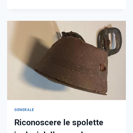
1
OTTOBRE
2022
–
IL
FRONTE
A
VELO
D’ASTICO
GENERALE
Riconoscere le spolette